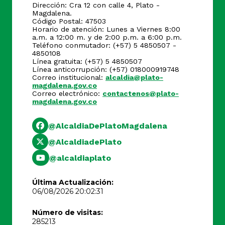
Dirección: Cra 12 con calle 4, Plato -
Magdalena.
Código Postal: 47503
Horario de atención: Lunes a Viernes 8:00
a.m. a 12:00 m. y de 2:00 p.m. a 6:00 p.m.
Teléfono conmutador: (+57) 5 4850507 -
4850108
Línea gratuita: (+57) 5 4850507
Línea anticorrupción: (+57) 018000919748
Correo institucional:
alcaldia@plato-
magdalena.gov.co
Correo electrónico:
contactenos@plato-
magdalena.gov.co
@AlcaldiaDePlatoMagdalena
@AlcaldiadePlato
@alcaldiaplato
Última Actualización:
06/08/2026 20:02:31
Número de visitas:
285213